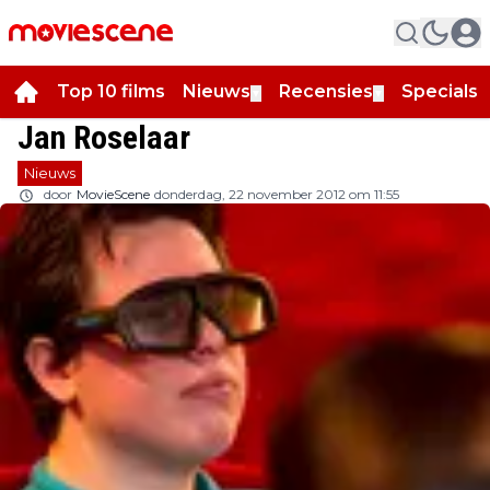
Top 10 films
Nieuws
Recensies
Specials
▼
▼
▼
Jan Roselaar
Nieuws
door
MovieScene
donderdag, 22 november 2012 om 11:55