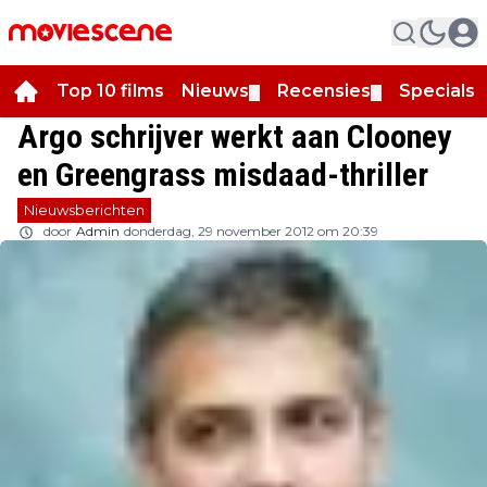
Top 10 films
Nieuws
Recensies
Specials
▼
▼
▼
Argo schrijver werkt aan Clooney
en Greengrass misdaad-thriller
Nieuwsberichten
door
Admin
donderdag, 29 november 2012 om 20:39