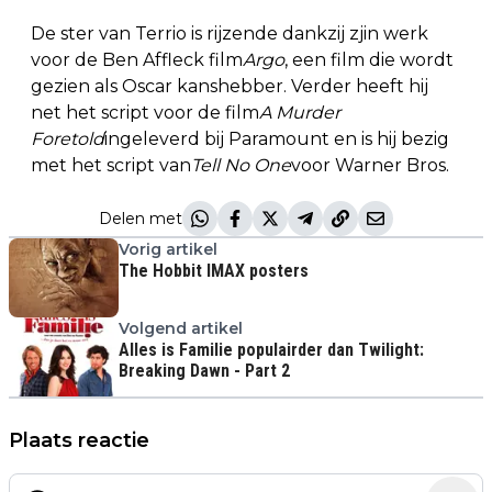
De ster van Terrio is rijzende dankzij zjin werk
voor de Ben Affleck film
Argo
, een film die wordt
gezien als Oscar kanshebber. Verder heeft hij
net het script voor de film
A Murder
Foretold
ingeleverd bij Paramount en is hij bezig
met het script van
Tell No One
voor Warner Bros.
Delen met
Vorig artikel
The Hobbit IMAX posters
Volgend artikel
Alles is Familie populairder dan Twilight:
Breaking Dawn - Part 2
Plaats reactie