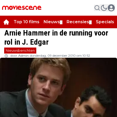
Top 10 films
Nieuws
Recensies
Specials
▼
▼
▼
Arnie Hammer in de running voor
rol in J. Edgar
Nieuwsberichten
door
Admin
donderdag, 09 december 2010 om 10:52