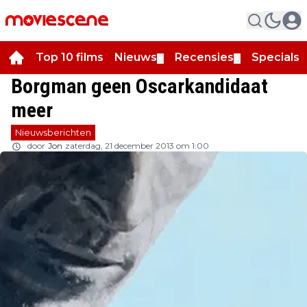
Top 10 films
Nieuws
Recensies
Specials
▼
▼
▼
Borgman geen Oscarkandidaat
meer
Nieuwsberichten
door
Jon
zaterdag, 21 december 2013 om 1:00