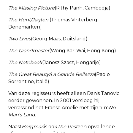
The Missing Picture
(Rithy Panh, Cambodja)
The Hunt/Jagten
(Thomas Vinterberg,
Denemarken)
Two Lives
(Georg Maas, Duitsland)
The Grandmaster
(Wong Kar-Wai, Hong Kong)
The Notebook
(Janosz Szasz, Hongarije)
The Great Beauty/La Grande Bellezza
(Paolo
Sorrentino, Italië)
Van deze regisseurs heeft alleen Danis Tanovic
eerder gewonnen. In 2001 versloeg hij
verrassend het Franse Amelie met zijn film
No
Man's Land
.
Naast
Borgman
is ook
The Past
een opvallende