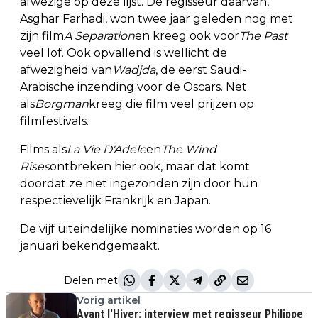
afwezige op deze lijst. De regisseur daarvan,
Asghar Farhadi, won twee jaar geleden nog met
zijn film
A Separation
en kreeg ook voor
The Past
veel lof. Ook opvallend is wellicht de
afwezigheid van
Wadjda
, de eerst Saudi-
Arabische inzending voor de Oscars. Net
als
Borgman
kreeg die film veel prijzen op
filmfestivals.
Films als
La Vie D'Adele
en
The Wind
Rises
ontbreken hier ook, maar dat komt
doordat ze niet ingezonden zijn door hun
respectievelijk Frankrijk en Japan.
De vijf uiteindelijke nominaties worden op 16
januari bekendgemaakt.
Delen met
Vorig artikel
Avant l'Hiver: interview met regisseur Philippe