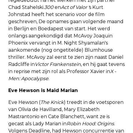
regiedebuut na het werken met zijn partner
Chad Stahelski.
300
en
Act of Valor
'
s Kurt
Johnstad heeft het scenario voor de film
geschreven, De opnames gaan volgende maand
in Berlijn en Boedapest van start. Het werd
onlangs aangekondigd dat McAvoy Joaquin
Phoenix vervangt in M. Night Shyamalan's
aankomende (nog ongetitelde) Blumhouse
thriller. McAvoy zal eerst te zien zijn naast Daniel
Radcliffe in
Victor
Frankenstein
, en hij gaat tevens
in reprise met zijn rol als Professor Xavier in
X
-
Men: Apocalypse
.
Eve Hewson is Maid Marian
Eve Hewson (
The Knick
) treedt in de voetsporen
van Olivia de Havilland, Mary Elizabeth
Mastrantonio en Cate Blanchett, want ze is
gecast als Lady Marian in
Robin Hood: Origins
.
Volgens Deadline, had Hewson concurrentie van