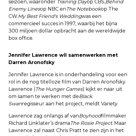
seizoen, waaronder
Training Day
op CBS,
Behind
Enemy Lines
op NBC en
The Notebook
op The
CW.
My Best Friend's Wedding
was een
commercieel succes in 1997, waarbij het bijna
300 miljoen dollar opbracht aan de wereldwijde
box office.
Jennifer Lawrence wil samenwerken met
Darren Aronofsky
Jennifer Lawrence is in onderhandeling voor een
rol in de nog titelloze film van Darren Aronofsky.
Lawrence (
The Hunger Games
) kijkt er naar uit
om samen te werken met de
Black
Swan
regisseur aan het project, meldt Variety.
Lawrence zag onlangs af van
Boyhood
filmmaker
Richard Linklater’s drama
The
Rosie Project
. Maar
Lawrence zal naast Chris Pratt te zien zijn in het