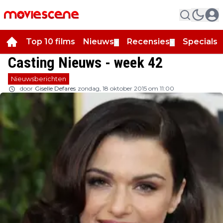
Top 10 films
Nieuws
Recensies
Specials
▼
▼
▼
Casting Nieuws - week 42
Nieuwsberichten
door
Giselle Defares
zondag, 18 oktober 2015 om 11:00