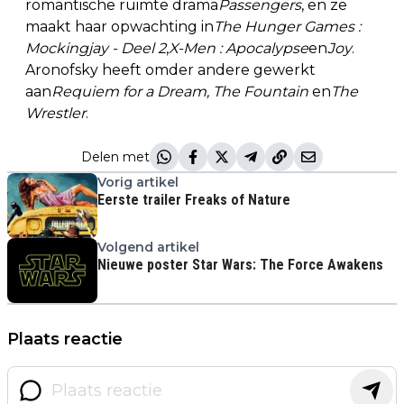
romantische ruimte drama
Passengers
, en ze
maakt haar opwachting in
The Hunger Games
:
Mockingjay - Deel 2
,
X-Men
: Apocalypse
en
Joy
.
Aronofsky heeft omder andere gewerkt
aan
Requiem
for a Dream, The Fountain
en
The
Wrestler
.
Delen met
Vorig artikel
Eerste trailer Freaks of Nature
Volgend artikel
Nieuwe poster Star Wars: The Force Awakens
Plaats reactie