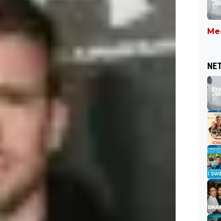
Mee
NET