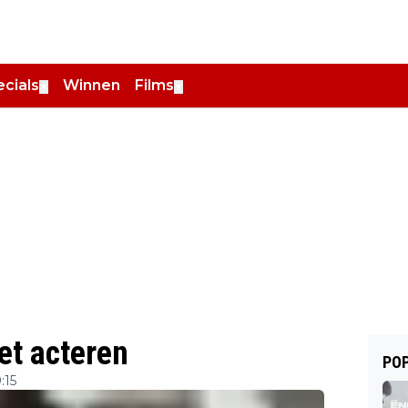
cials
Winnen
Films
▼
▼
et acteren
POP
:15