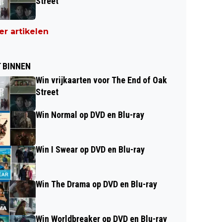
Street
r artikelen
 BINNEN
Win vrijkaarten voor The End of Oak
Street
Win Normal op DVD en Blu-ray
Win I Swear op DVD en Blu-ray
Win The Drama op DVD en Blu-ray
Win Worldbreaker op DVD en Blu-ray