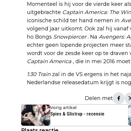
Momenteel is hij voor de vierde keer al
uitgebrachte
Captain America: The Wint
iconische schild ter hand nemen in
Ave
volgend jaar uitkomt. Ook zal hij vanaf
ho Bongs
Snowpiercer
. Na
Avengers: A
echter geen lopende projecten meer st
wordt voor de zesde keer op te draven
Captain America
, die in mei 2016 moe
1:30 Train
zal in de VS ergens in het naj
Nederlandse releasedatum krijgt is nog
Delen met
Vorig artikel
Spies & Glistrup - recensie
Plaats reactie