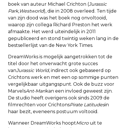
boek van auteur Michael Crichton (
Jurassic
Park
,
Westworld
), die in 2008 overleed. Ten tijde
van zijn dood was het boek nog onvoltooid,
waarop zijn collega Richard Preston het werk
afmaakte. Het werd uiteindelijk in 2011
gepubliceerd en stond twintig weken lang in de
bestsellerlijst van de New York Times.
DreamWorks is mogelijk aangetrokken tot de
titel door het onverwacht grote succes
van
Jurassic World
, indirect ook gebaseerd op
Crichtons werk en met een op sommige punten
vergelijkbaar uitgangspunt. Ook de buzz voor
Marvels
Ant-Man
kan een invloed geweest zijn.
De studio heeft overigens ook sinds 2009 de
filmrechten voor Crichtons
Pirate Latitudes
in
haar bezit, eveneens postuum voltooid.
Wanneer DreamWorks hoopt
Micro
uit te