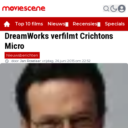
Top 10 films
Nieuws
Recensies
Specials
▼
▼
▼
DreamWorks verfilmt Crichtons
Micro
Nieuwsberichten
door
Jan Roselaar
vrijdag, 26 juni 2015 om 22:52