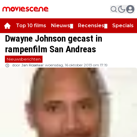
Top 10 films
Nieuws
Recensies
Specials
▼
▼
▼
Dwayne Johnson gecast in
rampenfilm San Andreas
Nieuwsberichten
door
Jan Roselaar
woensdag, 16 oktober 2013 om 17:19