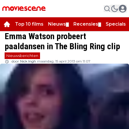
Top 10 films
Nieuws
Recensies
Specials
▼
▼
▼
Emma Watson probeert
paaldansen in The Bling Ring clip
Nieuwsberichten
door
Nick Ingh
maandag, 15 april 2013 om 11:07