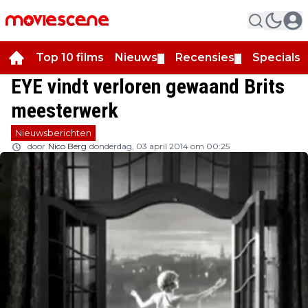
Top 10 films
Nieuws
Recensies
Specials
▼
▼
▼
EYE vindt verloren gewaand Brits
meesterwerk
Nieuwsberichten
door
Nico Berg
donderdag, 03 april 2014 om 00:25