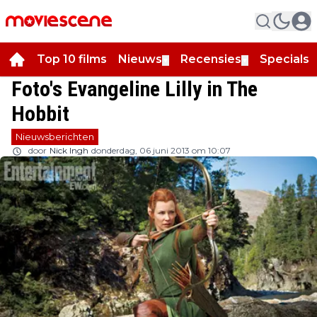
Top 10 films
Nieuws
Recensies
Specials
▼
▼
▼
Foto's Evangeline Lilly in The
Hobbit
Nieuwsberichten
door
Nick Ingh
donderdag, 06 juni 2013 om 10:07