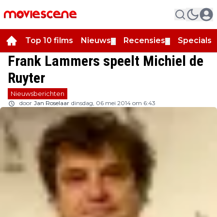
Top 10 films
Nieuws
Recensies
Specials
▼
▼
▼
Frank Lammers speelt Michiel de
Ruyter
Nieuwsberichten
door
Jan Roselaar
dinsdag, 06 mei 2014 om 6:43