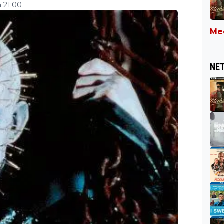
 21:00
Mee
NET