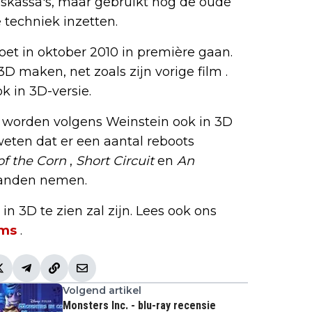
skassa's, maar gebruikt nog de oude
techniek inzetten.
et in oktober 2010 in première gaan.
3D maken, net zoals zijn vorige film .
k in 3D-versie.
worden volgens Weinstein ook in 3D
weten dat er een aantal reboots
of the Corn
,
Short Circuit
en
An
anden nemen.
n 3D te zien zal zijn. Lees ook ons
lms
.
Volgend artikel
Monsters Inc. - blu-ray recensie