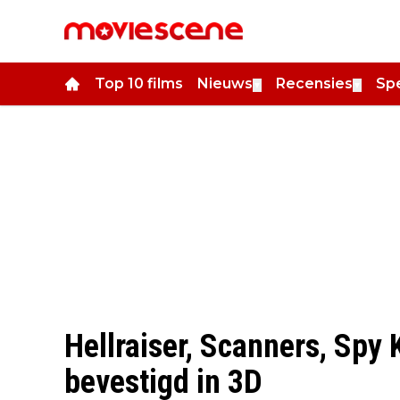
Top 10 films
Nieuws
Recensies
Spe
▼
▼
Hellraiser, Scanners, Spy 
bevestigd in 3D