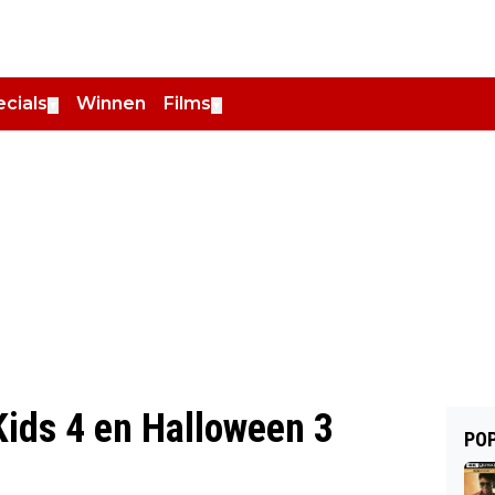
cials
Winnen
Films
▼
▼
Kids 4 en Halloween 3
POP