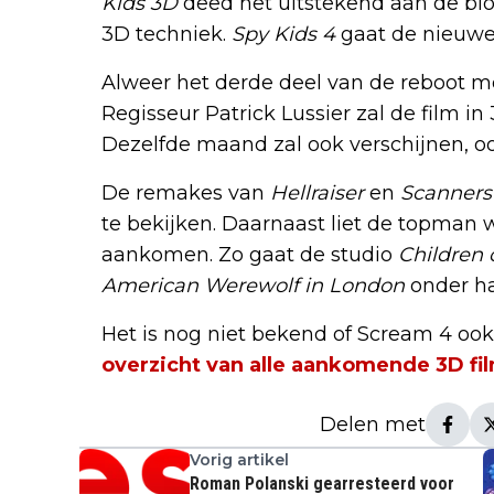
Kids 3D
deed het uitstekend aan de bio
3D techniek.
Spy Kids 4
gaat de nieuwe 
Alweer het derde deel van de reboot mo
Regisseur Patrick Lussier zal de film in 
Dezelfde maand zal ook verschijnen, oo
De remakes van
Hellraiser
en
Scanners
te bekijken. Daarnaast liet de topman 
aankomen. Zo gaat de studio
Children 
American Werewolf in London
onder h
Het is nog niet bekend of Scream 4 ook i
overzicht van alle aankomende 3D fi
Delen met
Vorig artikel
Roman Polanski gearresteerd voor