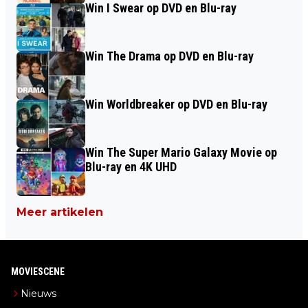
Win I Swear op DVD en Blu-ray
Win The Drama op DVD en Blu-ray
Win Worldbreaker op DVD en Blu-ray
Win The Super Mario Galaxy Movie op
Blu-ray en 4K UHD
Meer artikelen
MOVIESCENE
Nieuws