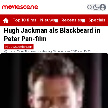
Top 10 films
Nieuws
Recensies
Specials
▼
▼
▼
Hugh Jackman als Blackbeard in
Peter Pan-film
Nieuwsberichten
door
Dries Thomas
donderdag, 19 december 2013 om 18:55