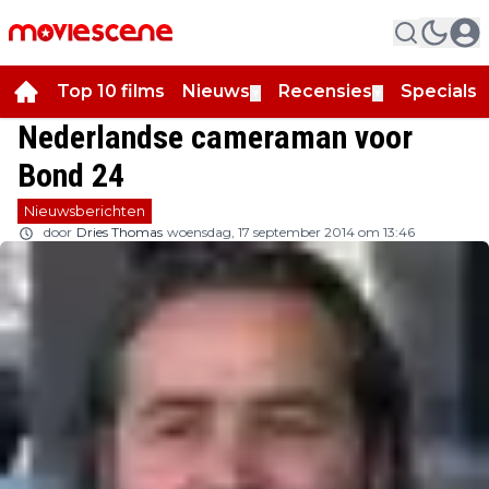
Top 10 films
Nieuws
Recensies
Specials
▼
▼
▼
Nederlandse cameraman voor
Bond 24
Nieuwsberichten
door
Dries Thomas
woensdag, 17 september 2014 om 13:46