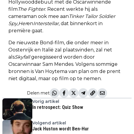
Hollywooddebuut met de Oscarwinnende
film
The Fighter
. Recent werkte hij als
cameraman ook mee aan
Tinker Tailor Soldier
Spy
,
Her
en
Interstellar
, dat binnenkort in
première gaat.
De nieuwste Bond-film, die onder meer in
Oostenrijk en Italië zal plaatsvinden, zal net
als
Skyfall
geregisseerd worden door
Oscarwinnaar Sam Mendes. Volgens sommige
bronnen is Van Hoytema van plan om de prent
niet digitaal, maar op film op te nemen.
Delen met
Vorig artikel
In retrospect: Quiz Show
Volgend artikel
Jack Huston wordt Ben-Hur