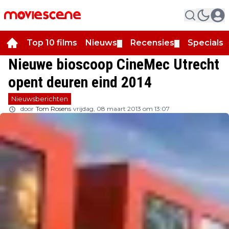
Top 10 films
Nieuws
Recensies
Specials
▼
▼
▼
Nieuwe bioscoop CineMec Utrecht
opent deuren eind 2014
Nieuwsberichten
door
Tom Rosens
vrijdag, 08 maart 2013 om 13:07