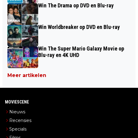
Win The Drama op DVD en Blu-ray
Win Worldbreaker op DVD en Blu-ray
Win The Super Mario Galaxy Movie op
Blu-ray en 4K UHD
Meer artikelen
MOVIESCENE
Nieuws
Recensies
Specials
Films