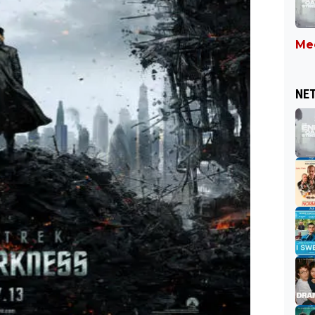
Mee
NET