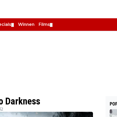
cials
Winnen
Films
▼
▼
to Darkness
POP
32