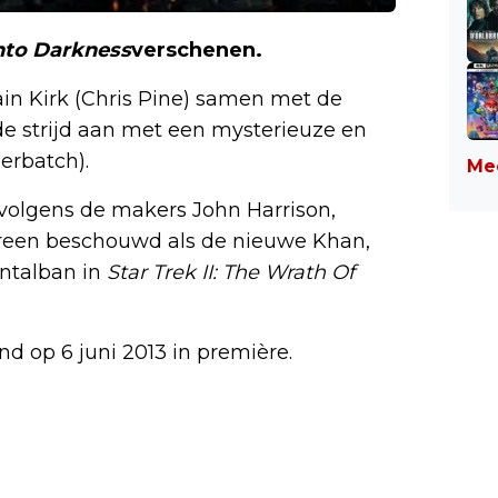
Into Darkness
verschenen.
ain Kirk (Chris Pine) samen met de
e strijd aan met een mysterieuze en
erbatch).
Mee
olgens de makers John Harrison,
reen beschouwd als de nieuwe Khan,
ontalban in
Star Trek II: The Wrath Of
nd op 6 juni 2013 in première.