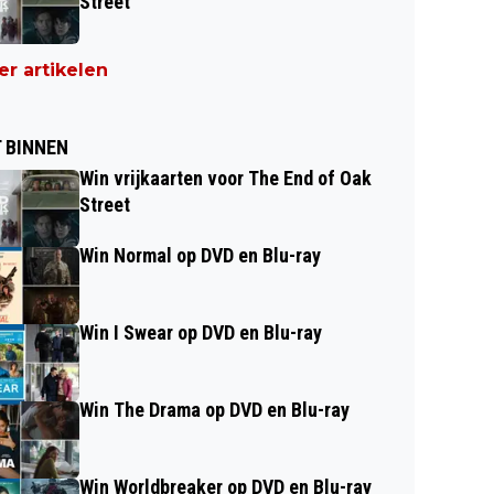
Street
r artikelen
 BINNEN
Win vrijkaarten voor The End of Oak
Street
Win Normal op DVD en Blu-ray
Win I Swear op DVD en Blu-ray
Win The Drama op DVD en Blu-ray
Win Worldbreaker op DVD en Blu-ray