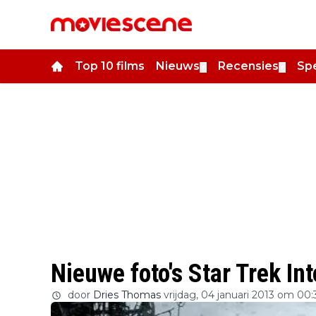
Top 10 films
Nieuws
Recensies
Spe
▼
▼
Nieuwe foto's Star Trek In
door
Dries Thomas
vrijdag, 04 januari 2013 om 00: