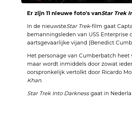
Er zijn 11 nieuwe foto's van
Star Trek 
In de nieuwste
Star Trek
-film gaat Capt
bemanningsleden van USS Enterprise d
aartsgevaarlijke vijand (Benedict Cumb
Het personage van Cumberbatch heet v
maar wordt inmiddels door zowat iede
oorspronkelijk vertolkt door Ricardo M
Khan
.
Star Trek Into Darkness
gaat in Nederla