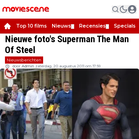
Top 10 films
Nieuws
Recensies
Specials
▼
▼
▼
Nieuwe foto's Superman The Man
Of Steel
Nieuwsberichten
door
Admin
zaterdag, 20 augustus 2011 om 17:59