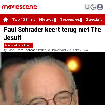
Top 10 films
Nieuws
Recensies
Specials
▼
▼
▼
Paul Schrader keert terug met The
Jesuit
Nieuwsberichten
door
Dries Thomas
dinsdag, 09 november 2010 om 20:30