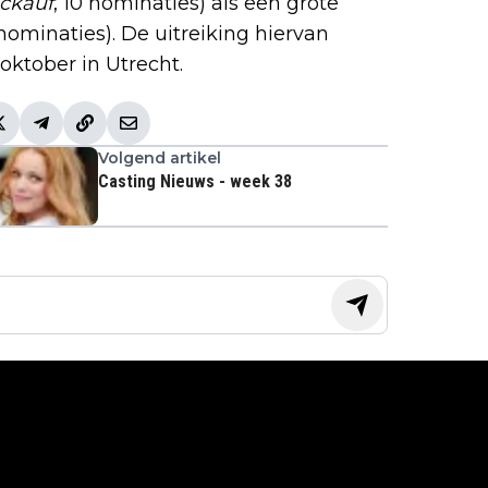
ckauf
, 10 nominaties) als een grote
nominaties). De uitreiking hiervan
oktober in Utrecht.
Volgend artikel
Casting Nieuws - week 38