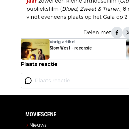
jaar
zowel een kleine arthousefilm (
Glu
publieksfilm (
Bloed, Zweet & Tranen,
8 
vindt eveneens plaats op het Gala op 2 
Delen met
Vorig artikel
Slow West - recensie
Plaats reactie
MOVIESCENE
Nieuws