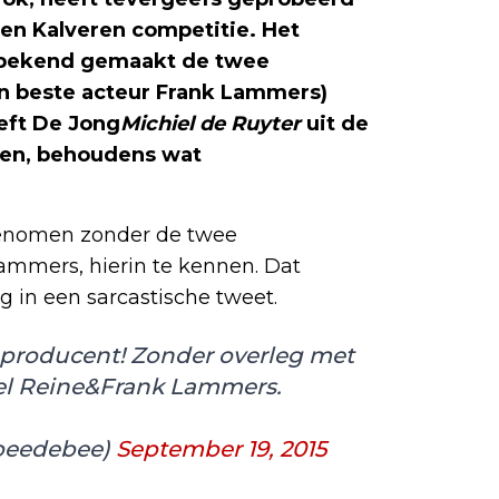
den Kalveren competitie. Het
t bekend gemaakt de twee
en beste acteur Frank Lammers)
eft De Jong
Michiel de Ruyter
uit de
len, behoudens wat
 genomen zonder de twee
ammers, hierin te kennen. Dat
in een sarcastische tweet.
p producent! Zonder overleg met
l Reine&Frank Lammers.
peedebee)
September 19, 2015