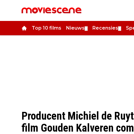
Top 10 films
Nieuws
Recensies
Spe
▼
▼
Producent Michiel de Ruyte
film Gouden Kalveren com