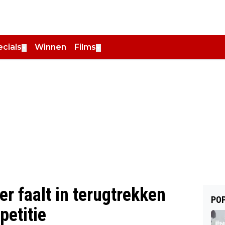
cials
Winnen
Films
▼
▼
r faalt in terugtrekken
POP
petitie