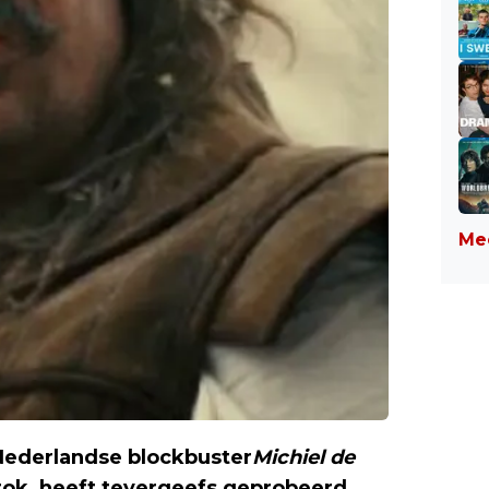
Mee
Nederlandse blockbuster
Michiel de
rok, heeft tevergeefs geprobeerd