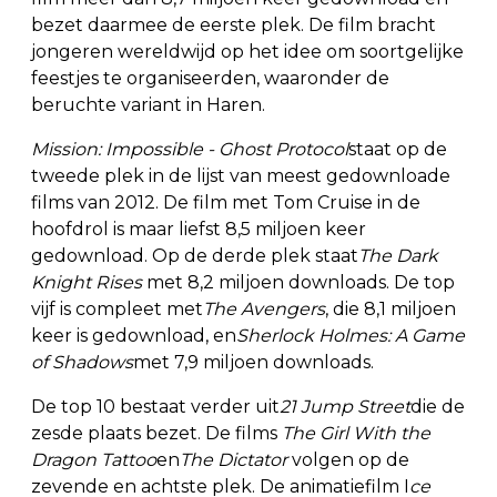
bezet daarmee de eerste plek. De film bracht
jongeren wereldwijd op het idee om soortgelijke
feestjes te organiseerden, waaronder de
beruchte variant in Haren.
Mission: Impossible - Ghost Protocol
staat op de
tweede plek in de lijst van meest gedownloade
films van 2012. De film met Tom Cruise in de
hoofdrol is maar liefst 8,5 miljoen keer
gedownload. Op de derde plek staat
The Dark
Knight Rises
met 8,2 miljoen downloads. De top
vijf is compleet met
The Avengers
, die 8,1 miljoen
keer is gedownload, en
Sherlock Holmes: A Game
of Shadows
met 7,9 miljoen downloads.
De top 10 bestaat verder uit
21 Jump Street
die de
zesde plaats bezet. De films
The Girl With the
Dragon Tattoo
en
The Dictator
volgen op de
zevende en achtste plek. De animatiefilm I
ce