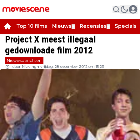
Top 10 films
Nieuws
Recensies
Specials
▼
▼
▼
Project X meest illegaal
gedownloade film 2012
Nieuwsberichten
door
Nick Ingh
vrijdag, 28 december 2012 om 15:23