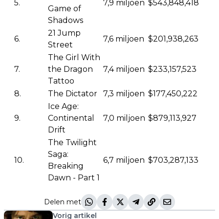
5.
7,9 miljoen
$543,848,418
Game of
Shadows
21 Jump
6.
7,6 miljoen
$201,938,263
Street
The Girl With
7.
the Dragon
7,4 miljoen
$233,157,523
Tattoo
8.
The Dictator
7,3 miljoen
$177,450,222
Ice Age:
9.
Continental
7,0 miljoen
$879,113,927
Drift
The Twilight
Saga:
10.
6,7 miljoen
$703,287,133
Breaking
Dawn - Part 1
Delen met
Vorig artikel