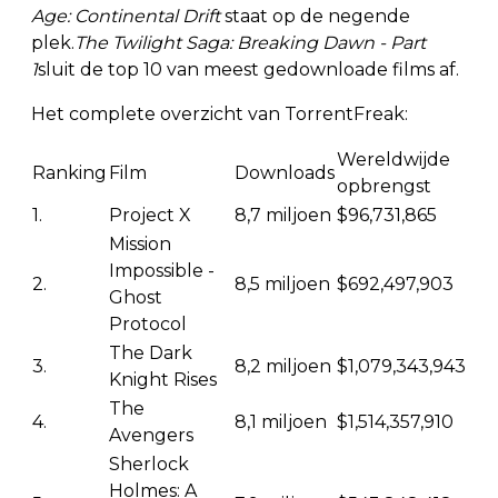
Age: Continental Drift
staat op de negende
plek.
The Twilight Saga: Breaking Dawn - Part
1
sluit de top 10 van meest gedownloade films af.
Het complete overzicht van TorrentFreak:
Wereldwijde
Ranking
Film
Downloads
opbrengst
1.
Project X
8,7 miljoen
$96,731,865
Mission
Impossible -
2.
8,5 miljoen
$692,497,903
Ghost
Protocol
The Dark
3.
8,2 miljoen
$1,079,343,943
Knight Rises
The
4.
8,1 miljoen
$1,514,357,910
Avengers
Sherlock
Holmes: A