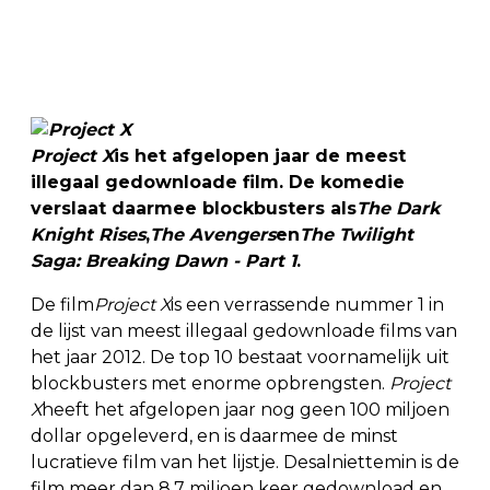
Project X
is het afgelopen jaar de meest
illegaal gedownloade film. De komedie
verslaat daarmee blockbusters als
The Dark
Knight Rises
,
The Avengers
en
The Twilight
Saga: Breaking Dawn - Part 1
.
De film
Project X
is een verrassende nummer 1 in
de lijst van meest illegaal gedownloade films van
het jaar 2012. De top 10 bestaat voornamelijk uit
blockbusters met enorme opbrengsten.
Project
X
heeft het afgelopen jaar nog geen 100 miljoen
dollar opgeleverd, en is daarmee de minst
lucratieve film van het lijstje. Desalniettemin is de
film meer dan 8,7 miljoen keer gedownload en