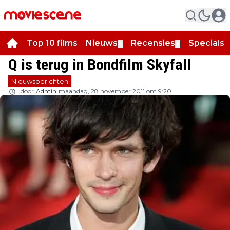
Top 10 films
Nieuws
Recensies
Specials
▼
▼
▼
Q is terug in Bondfilm Skyfall
Nieuwsberichten
door
Admin
maandag, 28 november 2011 om 9:20