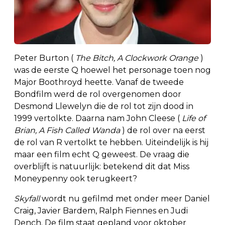
Peter Burton (
The Bitch, A Clockwork Orange
)
was de eerste Q hoewel het personage toen nog
Major Boothroyd heette. Vanaf de tweede
Bondfilm werd de rol overgenomen door
Desmond Llewelyn die de rol tot zijn dood in
1999 vertolkte. Daarna nam John Cleese (
Life of
Brian, A Fish Called Wanda
) de rol over na eerst
de rol van R vertolkt te hebben. Uiteindelijk is hij
maar een film echt Q geweest. De vraag die
overblijft is natuurlijk: betekend dit dat Miss
Moneypenny ook terugkeert?
Skyfall
wordt nu gefilmd met onder meer Daniel
Craig, Javier Bardem, Ralph Fiennes en Judi
Dench. De film staat gepland voor oktober