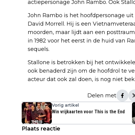
actiepersonage John Rambo. Ook Stallon
John Rambo is het hoofdpersonage ui
David Morrell. Hij is een Vietnamveteraa
moorden, maar lijdt aan een posttrauma
in 1982 voor het eerst in de huid van R
sequels.
Stallone is betrokken bij het ontwikkel
ook benaderd zijn om de hoofdrol te ve
acteur dat ook zal doen, is nog niet be
Delen met
Vorig artikel
Win vrijkaarten voor This is the End
Plaats reactie