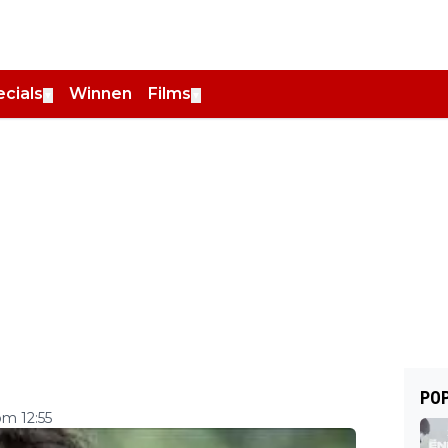
cials
Winnen
Films
▼
▼
POP
m 12:55