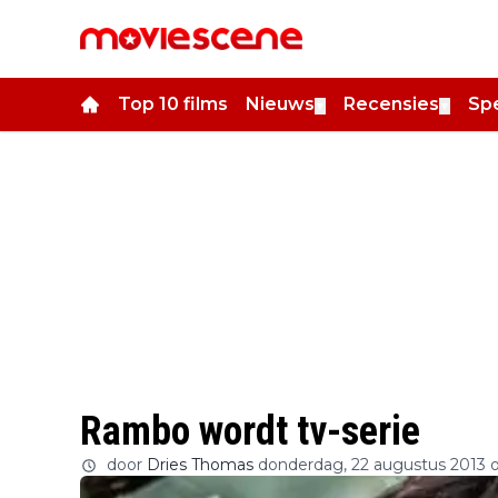
Top 10 films
Nieuws
Recensies
Spe
▼
▼
Rambo wordt tv-serie
door
Dries Thomas
donderdag, 22 augustus 2013 o