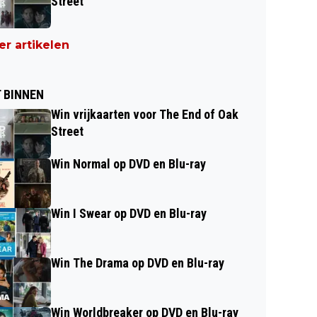
Street
r artikelen
 BINNEN
Win vrijkaarten voor The End of Oak
Street
Win Normal op DVD en Blu-ray
Win I Swear op DVD en Blu-ray
Win The Drama op DVD en Blu-ray
Win Worldbreaker op DVD en Blu-ray