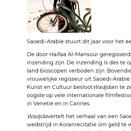
Saoedi-Arabië stuurt dit jaar voor het e
De door Haifaa Al-Mansour geregisser
inzending zijn. De inzending is des te 
land bioscopen verboden zijn. Bovendie
vrouwelijke regisseur uit Saoedi-Arabi
Kunst en Cultuur besloot
Wadjda
in te 
oogste op vele internationale filmfesti
in Venetië en in Cannes.
Wadjda
vertelt het verhaal van een Sa
wedstrijd in Koranrecitatie om geld te 