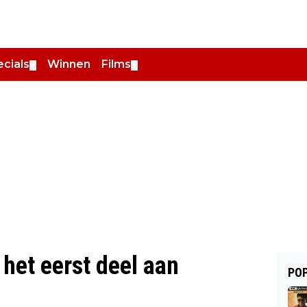
cials
Winnen
Films
▼
▼
het eerst deel aan
POP