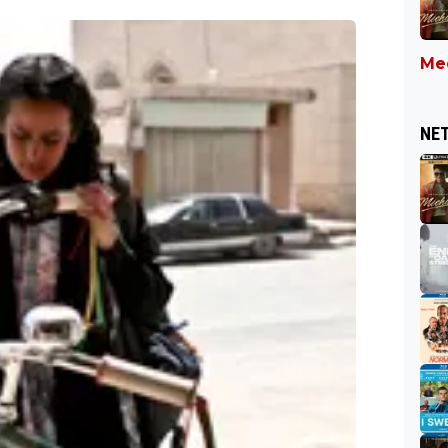
Mee
NET