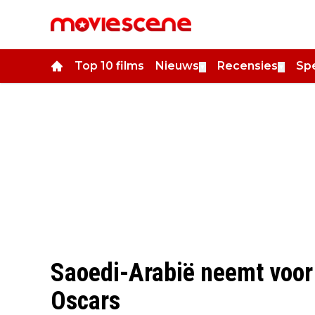
Top 10 films
Nieuws
Recensies
Spe
▼
▼
Saoedi-Arabië neemt voor 
Oscars