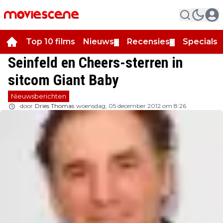
Top 10 films
Nieuws
Recensies
Specials
▼
▼
▼
Seinfeld en Cheers-sterren in
sitcom Giant Baby
Nieuwsberichten
door
Dries Thomas
woensdag, 05 december 2012 om 8:26