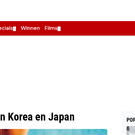
cials
Winnen
Films
▼
▼
in Korea en Japan
POP