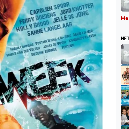
Mee
NET