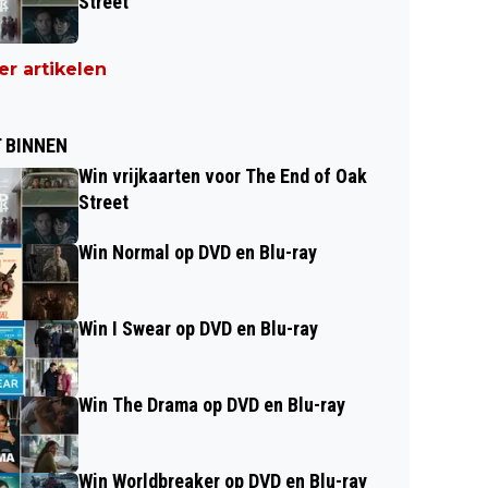
Street
r artikelen
 BINNEN
Win vrijkaarten voor The End of Oak
Street
Win Normal op DVD en Blu-ray
Win I Swear op DVD en Blu-ray
Win The Drama op DVD en Blu-ray
Win Worldbreaker op DVD en Blu-ray