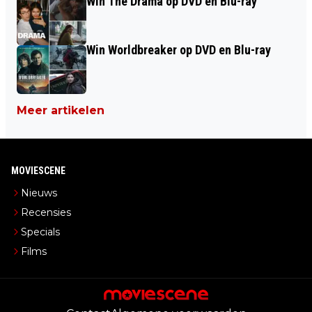
Win The Drama op DVD en Blu-ray
Win Worldbreaker op DVD en Blu-ray
Meer artikelen
MOVIESCENE
Nieuws
Recensies
Specials
Films