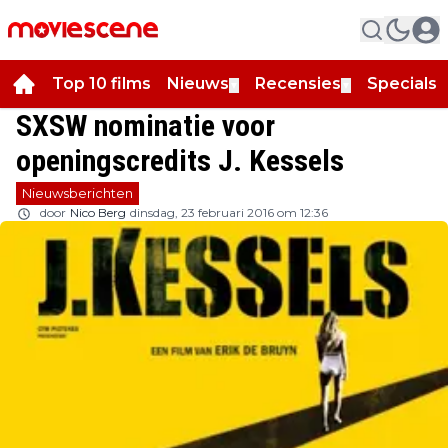
Top 10 films
Nieuws
Recensies
Specials
▼
▼
▼
SXSW nominatie voor
openingscredits J. Kessels
Nieuwsberichten
door
Nico Berg
dinsdag, 23 februari 2016 om 12:36