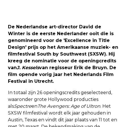
De Nederlandse art-director David de
Winter is de eerste Nederlander ooit die is
genomineerd voor de 'Excellence in Title
Design' prijs op het Amerikaanse muziek- en
filmfestival South by Southwest (SXSW). Hij
kreeg de nominatie voor de openingcredits
van
J. Kessels
van regisseur Erik de Bruyn. De
film opende vorig jaar het Nederlands Film
Festival in Utrecht.
In totaal zijn 26 openingscredits geselecteerd,
waaronder grote Hollywood producties
als
Spectre
en
The Avengers: Age of Ultron
. Het
SXSW filmfestival wordt elk jaar gehouden in
Austin, Texas en vindt dit jaar plaats van 11 tot en
met 20 maart. De bekendmaking van de