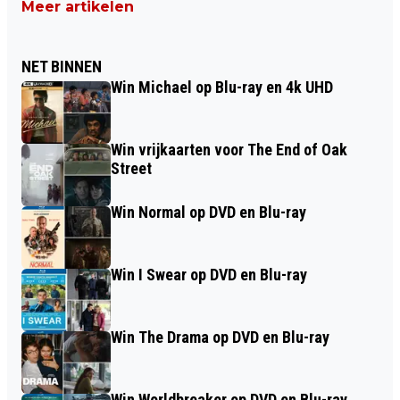
Meer artikelen
NET BINNEN
Win Michael op Blu-ray en 4k UHD
Win vrijkaarten voor The End of Oak
Street
Win Normal op DVD en Blu-ray
Win I Swear op DVD en Blu-ray
Win The Drama op DVD en Blu-ray
Win Worldbreaker op DVD en Blu-ray