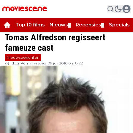
Top 10 films
Nieuws
Recensies
Specials
▼
▼
▼
Tomas Alfredson regisseert
fameuze cast
Nieuwsberichten
door
Admin
vrijdag, 09 juli 2010 om 8:22