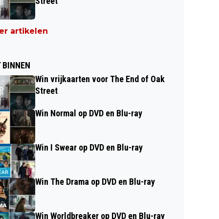
Street
r artikelen
 BINNEN
Win vrijkaarten voor The End of Oak
Street
Win Normal op DVD en Blu-ray
Win I Swear op DVD en Blu-ray
Win The Drama op DVD en Blu-ray
Win Worldbreaker op DVD en Blu-ray