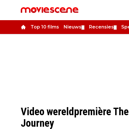
Top 10 films
Nieuws
Recensies
Spe
▼
▼
Video wereldpremière The
Journey