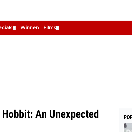
cials
Winnen
Films
▼
▼
 Hobbit: An Unexpected
POP