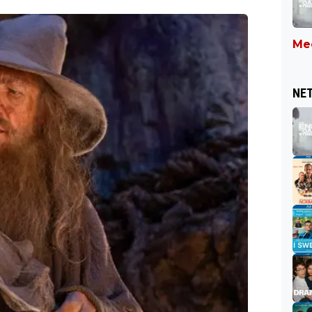
Mee
NET