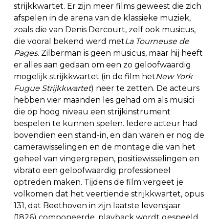
strijkkwartet. Er zijn meer films geweest die zich
afspelen in de arena van de klassieke muziek,
zoals die van Denis Dercourt, zelf ook musicus,
die vooral bekend werd met
La Tourneuse de
Pages
. Zilberman is geen musicus, maar hij heeft
er alles aan gedaan om een zo geloofwaardig
mogelijk strijkkwartet (in de film het
New York
Fugue Strijkkwartet
) neer te zetten. De acteurs
hebben vier maanden les gehad om als musici
die op hoog niveau een strijkinstrument
bespelen te kunnen spelen. Iedere acteur had
bovendien een stand-in, en dan waren er nog de
camerawisselingen en de montage die van het
geheel van vingergrepen, positiewisselingen en
vibrato een geloofwaardig professioneel
optreden maken. Tijdens de film vergeet je
volkomen dat het veertiende strijkkwartet, opus
131, dat Beethoven in zijn laatste levensjaar
(1826) componeerde, playback wordt gespeeld.