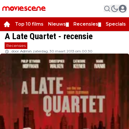
Top 10 films
Nieuws
Recensies
Specials
▼
▼
▼
A Late Quartet - recensie
Recensies
door
Admin
zaterdag, 30 maart 2013 om 00:30