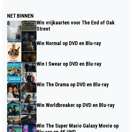
NET BINNEN
Win vrijkaarten voor The End of Oak
Street
Win Normal op DVD en Blu-ray
Win I Swear op DVD en Blu-ray
Win The Drama op DVD en Blu-ray
Win Worldbreaker op DVD en Blu-ray
Win The Super Mario Galaxy Movie op
Blu-ray en 4K UHD