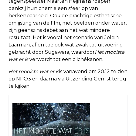
tegenspeelster Maarten Heijmans roepen
dankzij hun chemie een sfeer op van
herkenbaarheid. Ook de prachtige esthetische
omlijsting van de film, met beelden onder water,
zijn geenszins debet aan het wat mindere
resultaat. Het is vooral het scenario van Jolein
Laarman, af en toe ook wat zwak tot uitvoering
gebracht door Sugawara, waardoor
Het mooiste
wat er is
verwordt tot een clichékanon.
Het mooiste wat er is
is vanavond om 20.12 te zien
op NPO3 en daarna via Uitzending Gemist terug
te kijken.