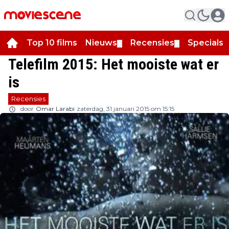
Top 10 films
Nieuws
Recensies
Specials
▼
▼
▼
Telefilm 2015: Het mooiste wat er
is
Recensies
door
Omar Larabi
zaterdag, 31 januari 2015 om 15:15