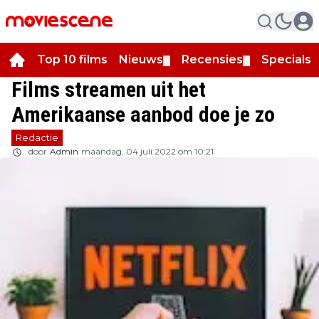
Top 10 films
Nieuws
Recensies
Specials
▼
▼
▼
Films streamen uit het
Amerikaanse aanbod doe je zo
Redactie
door
Admin
maandag, 04 juli 2022 om 10:21