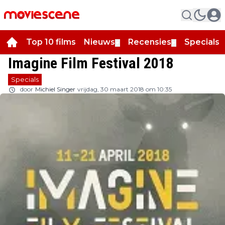
Top 10 films
Nieuws
Recensies
Specials
▼
▼
▼
Imagine Film Festival 2018
Specials
door
Michiel Singer
vrijdag, 30 maart 2018 om 10:35