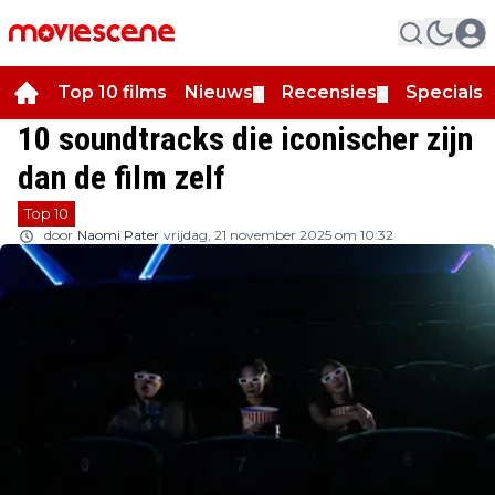
Top 10 films
Nieuws
Recensies
Specials
▼
▼
▼
10 soundtracks die iconischer zijn
dan de film zelf
Top 10
door
Naomi Pater
vrijdag, 21 november 2025 om 10:32