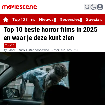
Top 10 films
Nieuws
Recensies
Specials
▼
▼
▼
Top 10 beste horror films in 2025
en waar je deze kunt zien
Top 10
door
Naomi Pater
donderdag, 15 mei 2025 om 11:54