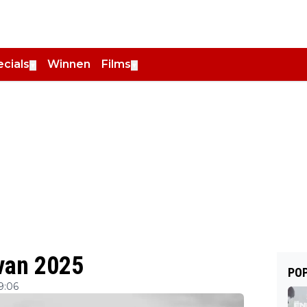
cials
Winnen
Films
▼
▼
 van 2025
POP
9:06