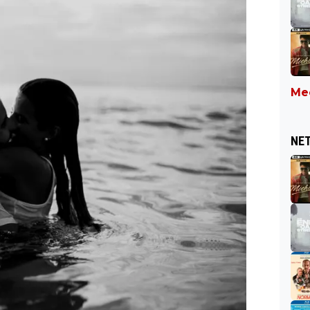
Mee
NET