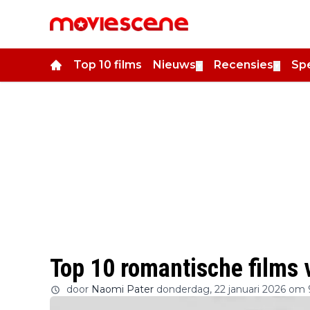
Top 10 films
Nieuws
Recensies
Spe
▼
▼
Top 10 romantische films
door
Naomi Pater
donderdag, 22 januari 2026 om 