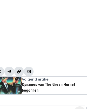
Volgend artikel
Opnames van The Green Hornet
begonnen