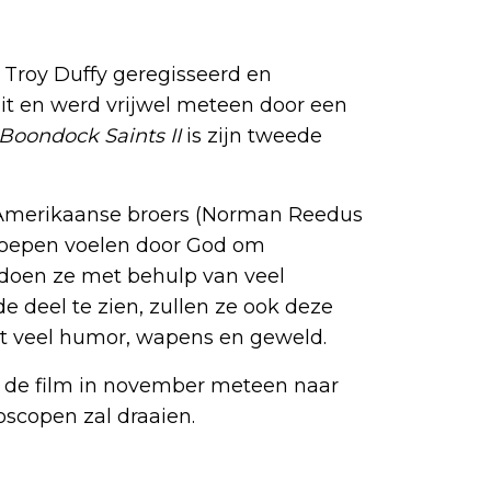
e Troy Duffy geregisseerd en
it en werd vrijwel meteen door een
Boondock Saints II
is zijn tweede
-Amerikaanse broers (Norman Reedus
eroepen voelen door God om
it doen ze met behulp van veel
de deel te zien, zullen ze ook deze
t veel humor, wapens en geweld.
s de film in november meteen naar
ioscopen zal draaien.