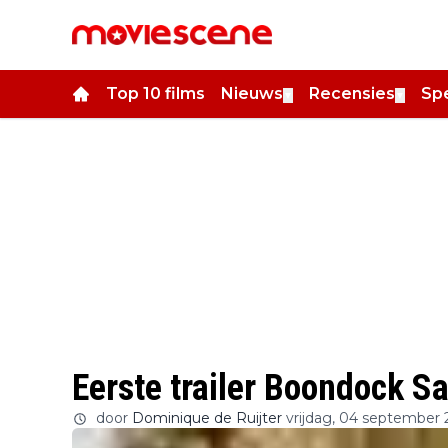
Top 10 films
Nieuws
Recensies
Spe
▼
▼
Eerste trailer Boondock Sai
door
Dominique de Ruijter
vrijdag, 04 september