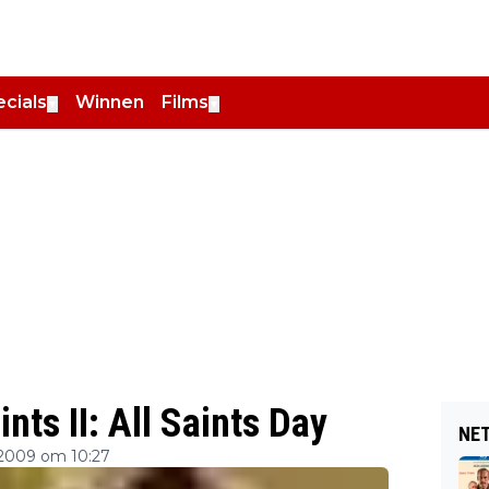
cials
Winnen
Films
▼
▼
nts II: All Saints Day
NET
 2009 om 10:27