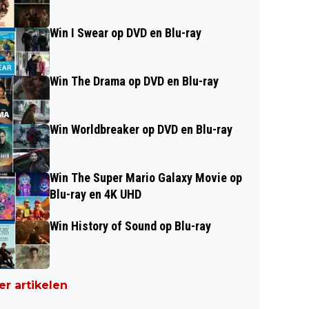
Win I Swear op DVD en Blu-ray
Win The Drama op DVD en Blu-ray
Win Worldbreaker op DVD en Blu-ray
Win The Super Mario Galaxy Movie op
Blu-ray en 4K UHD
Win History of Sound op Blu-ray
r artikelen