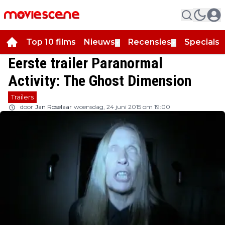
Top 10 films
Nieuws
Recensies
Specials
▼
▼
▼
Eerste trailer Paranormal
Activity: The Ghost Dimension
Trailers
door
Jan Roselaar
woensdag, 24 juni 2015 om 19:00