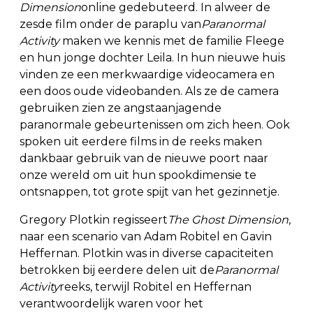
Dimension
online gedebuteerd. In alweer de
zesde film onder de paraplu van
Paranormal
Activity
maken we kennis met de familie Fleege
en hun jonge dochter Leila. In hun nieuwe huis
vinden ze een merkwaardige videocamera en
een doos oude videobanden. Als ze de camera
gebruiken zien ze angstaanjagende
paranormale gebeurtenissen om zich heen. Ook
spoken uit eerdere films in de reeks maken
dankbaar gebruik van de nieuwe poort naar
onze wereld om uit hun spookdimensie te
ontsnappen, tot grote spijt van het gezinnetje.
Gregory Plotkin regisseert
The Ghost Dimension
,
naar een scenario van Adam Robitel en Gavin
Heffernan. Plotkin was in diverse capaciteiten
betrokken bij eerdere delen uit de
Paranormal
Activity
reeks, terwijl Robitel en Heffernan
verantwoordelijk waren voor het