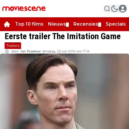
Top 10 films
Nieuws
Recensies
Specials
▼
▼
▼
Eerste trailer The Imitation Game
Trailers
door
Jan Roselaar
dinsdag, 22 juli 2014 om 7:14