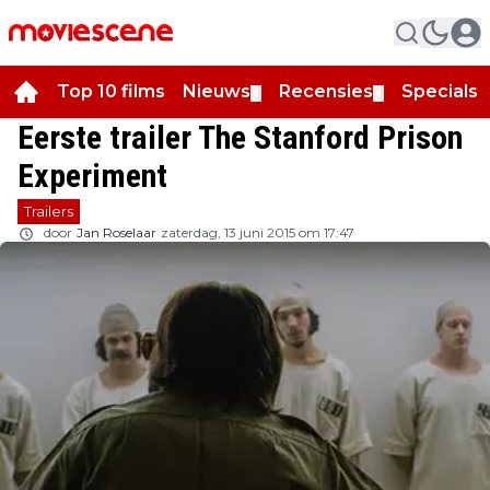
Top 10 films
Nieuws
Recensies
Specials
▼
▼
▼
Eerste trailer The Stanford Prison
Experiment
Trailers
door
Jan Roselaar
zaterdag, 13 juni 2015 om 17:47