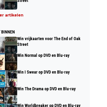
Street
r artikelen
 BINNEN
Win vrijkaarten voor The End of Oak
Street
Win Normal op DVD en Blu-ray
Win I Swear op DVD en Blu-ray
Win The Drama op DVD en Blu-ray
Win Worldbreaker op DVD en Blu-ray