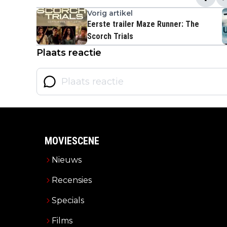
Vorig artikel
Eerste trailer Maze Runner: The
Scorch Trials
Plaats reactie
MOVIESCENE
Nieuws
Recensies
Specials
Films