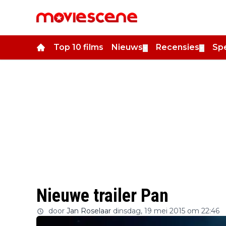
Top 10 films
Nieuws
Recensies
Spe
▼
▼
Nieuwe trailer Pan
door
Jan Roselaar
dinsdag, 19 mei 2015 om 22:46