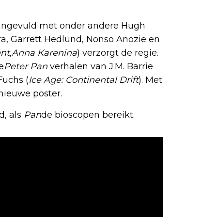
 aangevuld met onder andere Hugh
a, Garrett Hedlund, Nonso Anozie en
nt
,
Anna Karenina
) verzorgt de regie.
e
Peter Pan
verhalen van J.M. Barrie
Fuchs (
Ice Age: Continental Drift
). Met
nieuwe poster.
, als
Pan
de bioscopen bereikt.