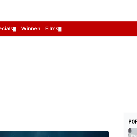
cials
Winnen
Films
▼
▼
POP