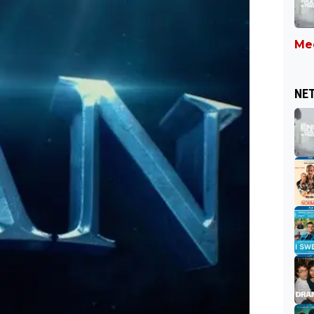
Mee
NET