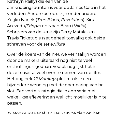
Kathryn Railly) die een van de
aanknopingspunten is voor de James Cole in het
verleden. Andere acteurs zijn onder andere
Zeljko Ivanek (
True Blood, Revolution
), Kirk
Acevedo
(Fringe
) en Noah Bean (
Nikita
).
Schrijvers van de serie zijn Terry Matalas en
Travis Fickett die niet geheel toevallig ook beide
schreven voor de serie
Nikita
.
Over de koers van de nieuwe verhaallijn worden
door de makers uiteraard nog niet te veel
onthullingen gedaan. Vooralsnog lijkt het in
deze teaser al veel over te nemen van de film.
Het originele
12 Monkeys
plot maakte een
bijzondere wending met de openbaring aan het
slot. Een vertelstrategie die in een serie met
wekelijkse afleveringen wellicht moeilijker is in te
passen.
12 Monkeys
is vanaf januari 2015 te zien op het