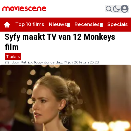
Top 10 films
Nieuws
Recensies
Specials
▼
▼
▼
Syfy maakt TV van 12 Monkeys
film
Trailers
door
Patrick Touw
donderdag, 17 juli 2014 om 23:28