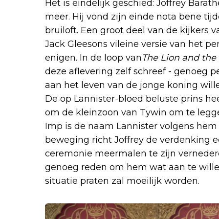
Het is eindelijk geschied: Joffrey Barath
meer. Hij vond zijn einde nota bene ti
bruiloft. Een groot deel van de kijkers v
Jack Gleesons vileine versie van het pe
enigen. In de loop van
The Lion and the
deze aflevering zelf schreef - genoeg 
aan het leven van de jonge koning wil
De op Lannister-bloed beluste prins hee
om de kleinzoon van Tywin om te leggen
Imp is de naam Lannister volgens hem 
beweging richt Joffrey de verdenking ec
ceremonie meermalen te zijn vernederd 
genoeg reden om hem wat aan te willen
situatie praten zal moeilijk worden.