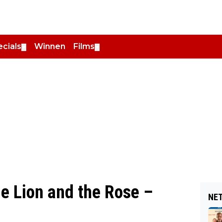
cials
Winnen
Films
▼
▼
e Lion and the Rose –
NET