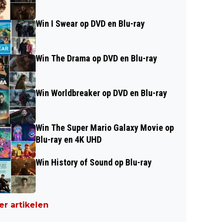
Win I Swear op DVD en Blu-ray
Win The Drama op DVD en Blu-ray
Win Worldbreaker op DVD en Blu-ray
Win The Super Mario Galaxy Movie op
Blu-ray en 4K UHD
Win History of Sound op Blu-ray
r artikelen