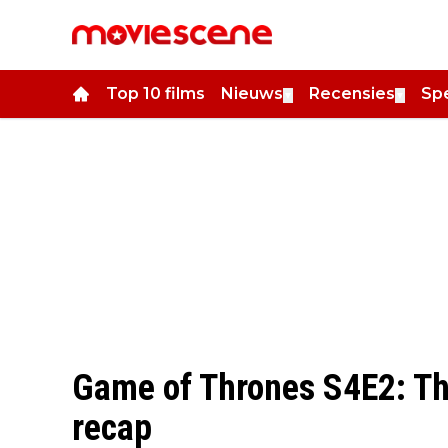
Top 10 films
Nieuws
Recensies
Spe
▼
▼
Game of Thrones S4E2: Th
recap