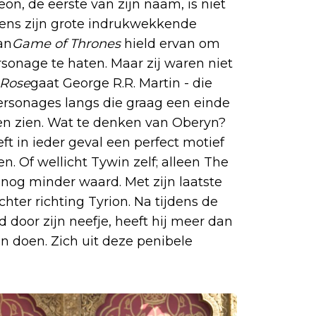
eon, de eerste van zijn naam, is niet
jdens zijn grote indrukwekkende
an
Game of Thrones
hield ervan om
rsonage te haten. Maar zij waren niet
 Rose
gaat George R.R. Martin - die
personages langs die graag een einde
len zien. Wat te denken van Oberyn?
ft in ieder geval een perfect motief
. Of wellicht Tywin zelf; alleen The
nog minder waard. Met zijn laatste
hter richting Tyrion. Na tijdens de
door zijn neefje, heeft hij meer dan
 doen. Zich uit deze penibele