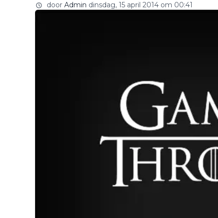
door
Admin
dinsdag, 15 april 2014 om 00:41