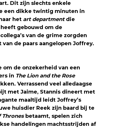
rt. Dit zijn slechts enkele
ie een dikke twintig minuten in
 naar het
art department
die
s heeft gebouwd om de
 collega’s van de grime zorgden
 van de paars aangelopen Joffrey.
de om de onzekerheid van een
ers in
The Lion and the Rose
akken. Verrassend veel alledaagse
ijt met Jaime, Stannis dineert met
gante maaltijd leidt Joffrey’s
euwe huisdier Reek zijn baard bij te
 Thrones
betaamt, spelen zich
jkse handelingen machtsstrijden af