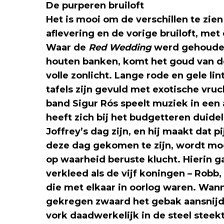
De purperen bruiloft
Het is mooi om de verschillen te zien
aflevering en de vorige bruiloft, met
Waar de
Red Wedding
werd gehouden 
houten banken, komt het goud van de 
volle zonlicht. Lange rode en gele l
tafels zijn gevuld met exotische vru
band Sigur Rós speelt muziek in een
heeft zich bij het budgetteren duidel
Joffrey’s dag zijn, en hij maakt dat pi
deze dag gekomen te zijn, wordt mooi
op waarheid beruste klucht. Hierin gaa
verkleed als de vijf koningen – Robb, 
die met elkaar in oorlog waren. Wanne
gekregen zwaard het gebak aansnijdt
vork daadwerkelijk in de steel steek