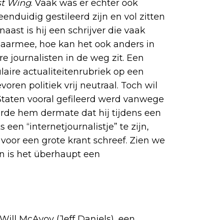
t Wing
. Vaak was er echter ook
 eenduidig gestileerd zijn en vol zitten
st is hij een schrijver die vaak
daarmee, hoe kan het ook anders in
 journalisten in de weg zit. Een
laire actualiteitenrubriek op een
voren politiek vrij neutraal. Toch wil
 Staten vooral gefileerd werd vanwege
eerde hem dermate dat hij tijdens een
 een “internetjournalistje” te zijn,
 voor een grote krant schreef. Zien we
en is het überhaupt een
Will McAvoy (Jeff Daniels), een