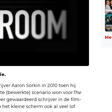
Mee
ie.
jver Aaron Sorkin in 2010 toen hij
ste (bewerkte) scenario won voor
The
zeer gewaardeerd schrijver in de film-
p het kleine scherm ook al veel lof