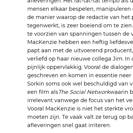
afleveringen. Het rat-tat-tat tempo al
mensen elkaar bespelen, manipuleren e
de manier waarop de redactie van het
tegenwerkt, is zeer boeiend om te zien.
te voorzien van spanningen tussen de v
MacKenzie hebben een heftig liefdesve
papt aan met de uitvoerend producent
verliefd op haar nieuwe collega Jim. I
pijnlijk oppervlakkig. Vooral de dialoge
geschreven en komen in essentie neer
Sorkin soms ook wel beschuldigd van vr
een film als
The Social Network
waarin b
irrelevant vanwege de focus van het ver
Vooral MacKenzie is niet het sterkte v
moeten zijn. Te vaak valt ze terug op b
afleveringen snel gaat irriteren.