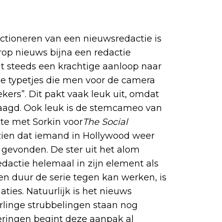
ctioneren van een nieuwsredactie is
rop nieuws bijna een redactie
mt steeds een krachtige aanloop naar
 de typetjes die men voor de camera
ekers”. Dit pakt vaak leuk uit, omdat
aagd. Ook leuk is de stemcameo van
te met Sorkin voor
The Social
 zien dat iemand in Hollywood weer
 gevonden. De ster uit het alom
edactie helemaal in zijn element als
n duur de serie tegen kan werken, is
ties. Natuurlijk is het nieuws
rlinge strubbelingen staan nog
veringen begint deze aanpak al