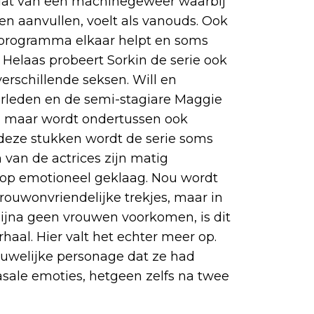
s dat van een machinegeweer waarbij
n aanvullen, voelt als vanouds. Ook
 programma elkaar helpt en soms
 Helaas probeert Sorkin de serie ook
erschillende seksen. Will en
rleden en de semi-stagiare Maggie
, maar wordt ondertussen ook
n deze stukken wordt de serie soms
n van de actrices zijn matig
 op emotioneel geklaag. Nou wordt
ouwonvriendelijke trekjes, maar in
ijna geen vrouwen voorkomen, is dit
haal. Hier valt het echter meer op.
rouwelijke personage dat ze had
asale emoties, hetgeen zelfs na twee