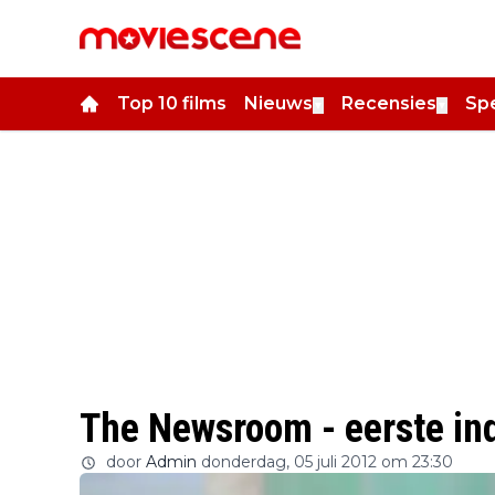
Top 10 films
Nieuws
Recensies
Spe
▼
▼
The Newsroom - eerste in
door
Admin
donderdag, 05 juli 2012 om 23:30