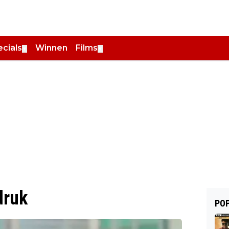
cials
Winnen
Films
▼
▼
druk
POP