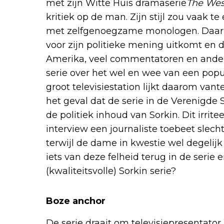
met zijn Witte Huis dramaserie
The Wes
kritiek op de man. Zijn stijl zou vaak te
met zelfgenoegzame monologen. Daarnaa
voor zijn politieke mening uitkomt en 
Amerika, veel commentatoren en andere
serie over het wel en wee van een popu
groot televisiestation lijkt daarom vante
het geval dat de serie in de Verenigde
de politiek inhoud van Sorkin. Dit irrit
interview een journaliste toebeet slechts
terwijl de dame in kwestie wel degelijk
iets van deze felheid terug in de serie 
(kwaliteitsvolle) Sorkin serie?
Boze anchor
De serie draait om televisiepresentator 