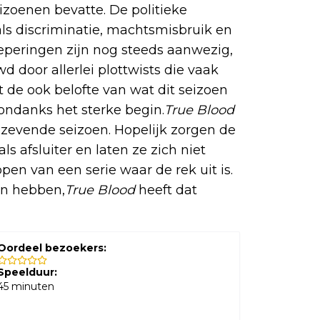
izoenen bevatte. De politieke
ls discriminatie, machtsmisbruik en
peringen zijn nog steeds aanwezig,
door allerlei plottwists die vaak
t de ook belofte van wat dit seizoen
 ondanks het sterke begin.
True Blood
 zevende seizoen. Hopelijk zorgen de
s afsluiter en laten ze zich niet
open van een serie waar de rek uit is.
n hebben,
True Blood
heeft dat
Oordeel bezoekers:
Speelduur:
45
minuten