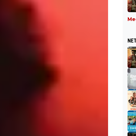
Mee
NET