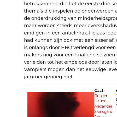
betrokkenheid die het de eerste drie se
thema’s die inspelen op onderwerpen a
de onderdrukking van minderheidsgroe
maar worden steeds meer overschaduwd 
eindigen in een anticlimax. Helaas loop
had kunnen zijn ook met een sisser af,
is onlangs door HBO verlengd voor een
makers nog voor een knallend seizoen al
verleiden tot het eindeloos door laten l
Vampiers mogen dan het eeuwige leve
jammer genoeg niet.
Cast:
Rutger
Hauer
Alexander
Skarsgård
Anna