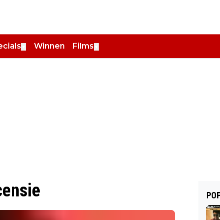
cials
Winnen
Films
▼
▼
censie
POP