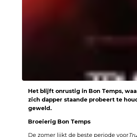
Het blijft onrustig in Bon Temps, wa
zich dapper staande probeert te houd
geweld.
Broeierig Bon Temps
De zomer lijkt de beste periode voor
Tr