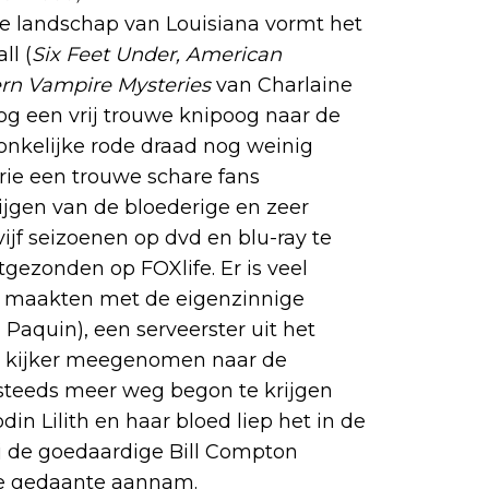
e landschap van Louisiana vormt het
ll (
Six Feet Under, American
rn Vampire Mysteries
van Charlaine
nog een vrij trouwe knipoog naar de
onkelijke rode draad nog weinig
erie een trouwe schare fans
ijgen van de bloederige en zeer
 vijf seizoenen op dvd en blu-ray te
tgezonden op FOXlife. Er is veel
s maakten met de eigenzinnige
Paquin), een serveerster uit het
de kijker meegenomen naar de
 steeds meer weg begon te krijgen
in Lilith en haar bloed liep het in de
ij de goedaardige Bill Compton
we gedaante aannam.