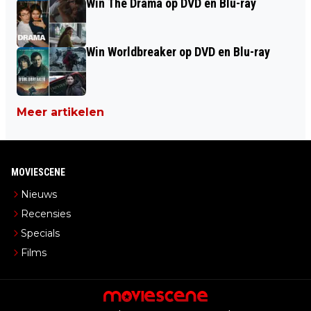
Win The Drama op DVD en Blu-ray
Win Worldbreaker op DVD en Blu-ray
Meer artikelen
MOVIESCENE
Nieuws
Recensies
Specials
Films