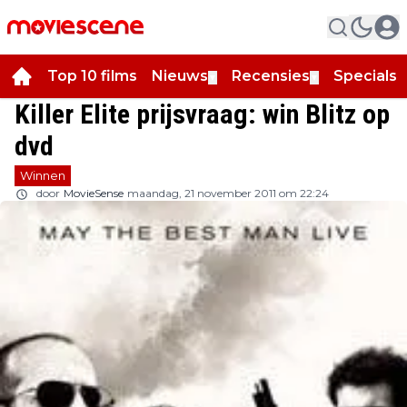
Top 10 films
Nieuws
Recensies
Specials
▼
▼
▼
Killer Elite prijsvraag: win Blitz op
dvd
Winnen
door
MovieSense
maandag, 21 november 2011 om 22:24