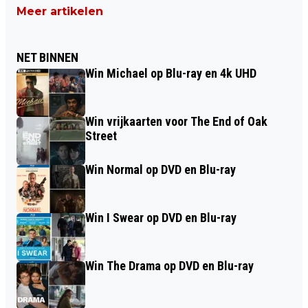
Meer artikelen
NET BINNEN
Win Michael op Blu-ray en 4k UHD
Win vrijkaarten voor The End of Oak
Street
Win Normal op DVD en Blu-ray
Win I Swear op DVD en Blu-ray
Win The Drama op DVD en Blu-ray