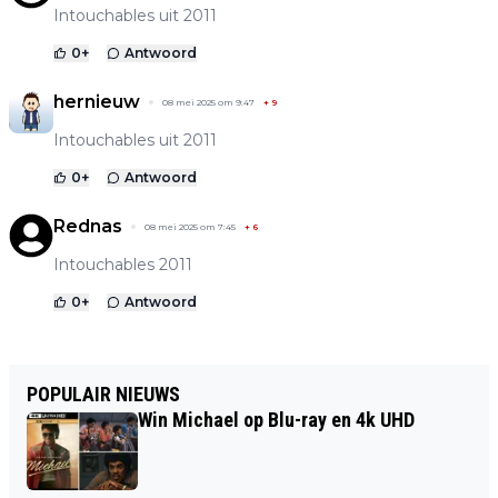
Intouchables uit 2011
0
+
Antwoord
hernieuw
08 mei 2025 om 9:47
+
9
Intouchables uit 2011
0
+
Antwoord
Rednas
08 mei 2025 om 7:45
+
6
Intouchables 2011
0
+
Antwoord
POPULAIR NIEUWS
Win Michael op Blu-ray en 4k UHD