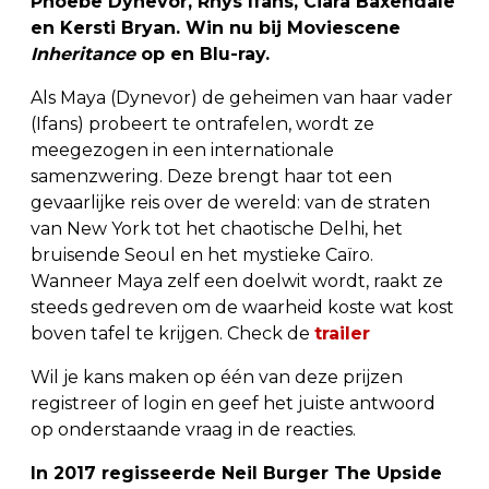
Phoebe Dynevor, Rhys Ifans, Ciara Baxendale
en Kersti Bryan. Win nu bij Moviescene
Inheritance
op en Blu-ray.
Als Maya (Dynevor) de geheimen van haar vader
(Ifans) probeert te ontrafelen, wordt ze
meegezogen in een internationale
samenzwering. Deze brengt haar tot een
gevaarlijke reis over de wereld: van de straten
van New York tot het chaotische Delhi, het
bruisende Seoul en het mystieke Caïro.
Wanneer Maya zelf een doelwit wordt, raakt ze
steeds gedreven om de waarheid koste wat kost
boven tafel te krijgen. Check de
trailer
Wil je kans maken op één van deze prijzen
registreer of login en geef het juiste antwoord
op onderstaande vraag in de reacties.
In 2017 regisseerde Neil Burger The Upside