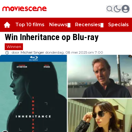
Top 10 films
Nieuws
Recensies
Specials
▼
▼
▼
Win Inheritance op Blu-ray
Winnen
door
Michiel Singer
donderdag, 08 mei 2025 om 7:00