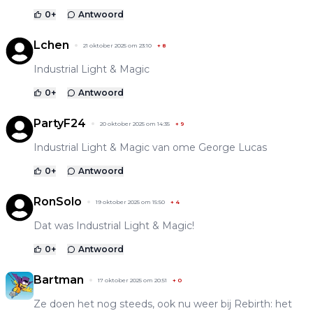
0
+
Antwoord
Lchen
21 oktober 2025 om 23:10
+
8
Industrial Light & Magic
0
+
Antwoord
PartyF24
20 oktober 2025 om 14:35
+
9
Industrial Light & Magic van ome George Lucas
0
+
Antwoord
RonSolo
19 oktober 2025 om 15:50
+
4
Dat was Industrial Light & Magic!
0
+
Antwoord
Bartman
17 oktober 2025 om 20:51
+
0
Ze doen het nog steeds, ook nu weer bij Rebirth: het