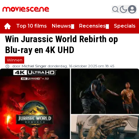
Top 10 films
Nieuws
Recensies
Specials
▼
▼
▼
Win Jurassic World Rebirth op
Blu-ray en 4K UHD
Winnen
door
Michiel Singer
donderdag, 16 oktober 2025 om 18:45