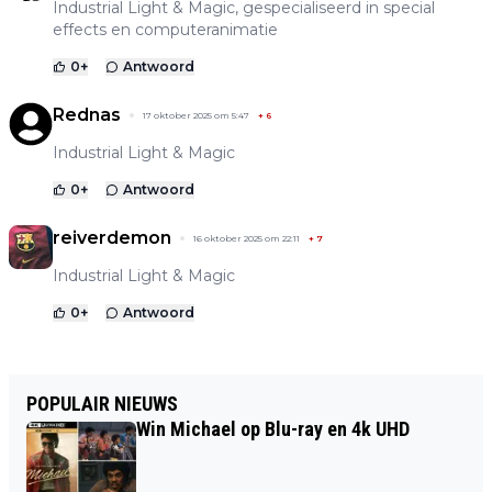
Industrial Light & Magic, gespecialiseerd in special
effects en computeranimatie
0
+
Antwoord
Rednas
17 oktober 2025 om 5:47
+
6
Industrial Light & Magic
0
+
Antwoord
reiverdemon
16 oktober 2025 om 22:11
+
7
Industrial Light & Magic
0
+
Antwoord
POPULAIR NIEUWS
Win Michael op Blu-ray en 4k UHD