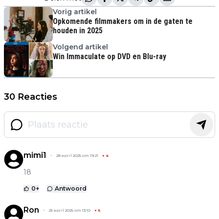
Vorig artikel
Opkomende filmmakers om in de gaten te
houden in 2025
Volgend artikel
Win Immaculate op DVD en Blu-ray
30 Reacties
mimi1
28 april 2025 om 19:21
+
4
18
0
+
Antwoord
Ron
25 april 2025 om 13:10
+
6