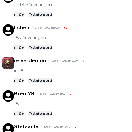
In 18 Afleveringen
0
+
Antwoord
Lchen
24 april 2025 om 00:41
+
8
18 afleveringen
0
+
Antwoord
reiverdemon
20 april 2025 om 23:07
+
7
in 18
0
+
Antwoord
Brent78
19 april 2025 om 11:02
+
6
18
0
+
Antwoord
Stefaan1v
19 april 2025 om 10:40
+
6