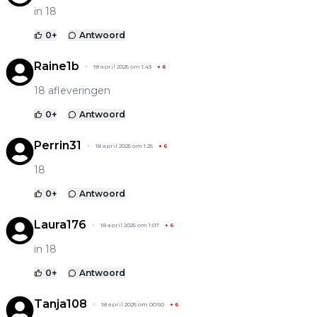
in 18
0
+
Antwoord
Raine1b
18 april 2025 om 1:43
+
6
18 afleveringen
0
+
Antwoord
Perrin31
18 april 2025 om 1:25
+
6
18
0
+
Antwoord
Laura176
18 april 2025 om 1:07
+
6
in 18
0
+
Antwoord
Tanja108
18 april 2025 om 00:50
+
6