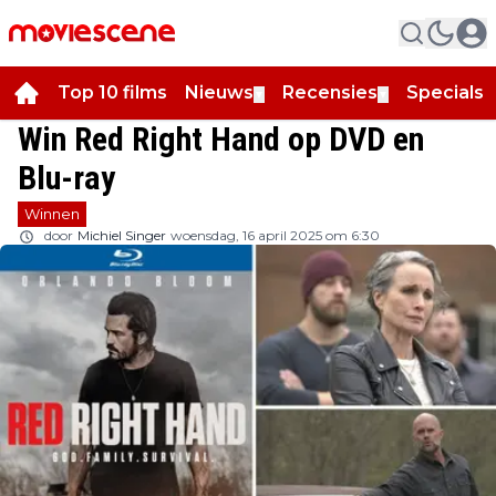
Top 10 films
Nieuws
Recensies
Specials
▼
▼
▼
Win Red Right Hand op DVD en
Blu-ray
Winnen
door
Michiel Singer
woensdag, 16 april 2025 om 6:30