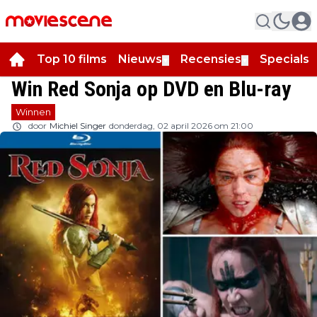
Top 10 films
Nieuws
Recensies
Specials
▼
▼
▼
Win Red Sonja op DVD en Blu-ray
Winnen
door
Michiel Singer
donderdag, 02 april 2026 om 21:00