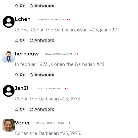
0
+
Antwoord
Lchen
06 april 2026 om 21:29
+
8
Comic: Conan the Barbarian, issue: #23, jaar: 1973
0
+
Antwoord
hernieuw
05 april 2026 om 18:01
+
9
In februari 1973 , Conan the Barbarian #23
0
+
Antwoord
Jan31
03 april 2026 om 16:50
+
1
Conan the Barbarian #23, 1973
0
+
Antwoord
Vener
03 april 2026 om 16:26
+
0
Conan the Barbarian #23, 1973.