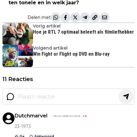
ten tonele en in welk jaar?
Delen met
Vorig artikel
Hoe je RTL 7 optimaal beleeft als filmliefhebber
Volgend artikel
Win Fight or Flight op DVD en Blu-ray
11 Reacties
Dutchmarvel
08 mei 2026 om 22:49
+
0
23-1973
0
+
Antwoord