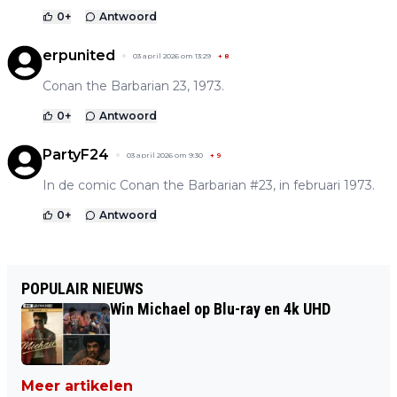
0
+
Antwoord
erpunited
03 april 2026 om 13:29
+
8
Conan the Barbarian 23, 1973.
0
+
Antwoord
PartyF24
03 april 2026 om 9:30
+
9
In de comic Conan the Barbarian #23, in februari 1973.
0
+
Antwoord
POPULAIR NIEUWS
Win Michael op Blu-ray en 4k UHD
Meer artikelen