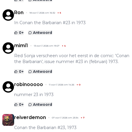
Ron
18 april 2026 om 16:32
+
6
In Conan the Barbarian #23 in 1973
0
+
Antwoord
mimi1
13 april 2026 om 19:27
+
4
Red Sonja verscheen voor het eerst in de comic: 'Conan
the Barbarian', issue nummer #23 in (februari) 1973.
0
+
Antwoord
robinooooo
11 april 2026 om 14:26
+
0
nummer 23 in 1973
0
+
Antwoord
reiverdemon
07 april 2026 om 23:34
+
7
Conan the Barbarian #23, 1973